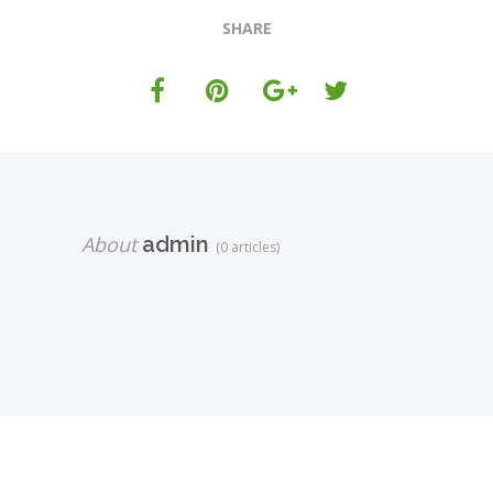
SHARE
About
admin
(0 articles)