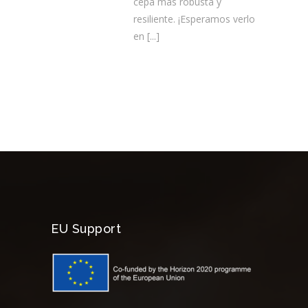
cepa más robusta y
resiliente. ¡Esperamos verlo
en
[...]
EU Support